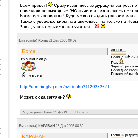
Всем привет!
Сразу извиняюсь за дурацкий вопрос, но 
приезжаю на выходные (НО-ничего и никого здесь не зн
Какие есть варианты? Куда можно сходить (вдвоем или 
Также с удовольствием познакомлюсь- не только на Нов
Знаю, у некоторых это получается...
Вывесил(a)
Roma
21 Дек 2005
08:02
Авторитет
Roma
Сообщений: 255
Их знают в лицо!
Пол:
Зарегистрирован
Последнее сообщ
Последний раз б
Не в сети
http://austria.gfvg.com/azbb.php?1120232671
Может, сюда загляни?
Редактирован Roma 21 Дек 2005 • Причина:
Вывесил(a)
KAPABAH
25 Дек 2005
00:39
Главный редакто
KAPABAH