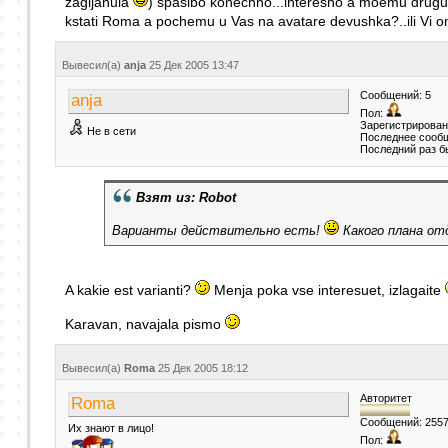
zagljanula
) spasibo konechno...interesno a moemu drugu
kstati Roma a pochemu u Vas na avatare devushka?..ili Vi o
Вывесил(a)
anja
25 Дек 2005
13:47
Сообщений: 5
anja
Пол:
Зарегистрирован:
Не в сети
Последнее сообщ
Последний раз б
Взят из: Robot
Варианты действительно есть!
Какого плана о
A kakie est varianti?
Menja poka vse interesuet, izlagaite
Karavan, navajala pismo
Вывесил(a)
Roma
25 Дек 2005
18:12
Авторитет
Roma
Сообщений: 255
Их знают в лицо!
Пол: