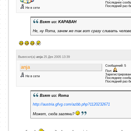
Последнее сообщ
Последний раз б
Не в сети
Взят из: KAPABAH
Не, ну Roma, зачем же так вот сразу сливать человек
Вывесил(a)
anja
25 Дек 2005
13:39
Сообщений: 5
anja
Пол:
Зарегистрирован:
Не в сети
Последнее сообщ
Последний раз б
Взят из: Roma
http://austria.gfvg.com/azbb.php?1120232671
Может, сюда загляни?