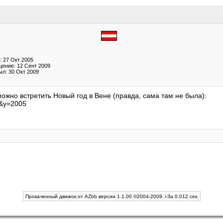
: 27 Окт 2005
ение: 12 Сент 2009
ыл: 30 Окт 2009
жно встретить Новый год в Вене (правда, сама там не была):
2&y=2005
Прокаченный движок от AZbb версии 1.1.00 ©2004-2009
За 0.012 сек.