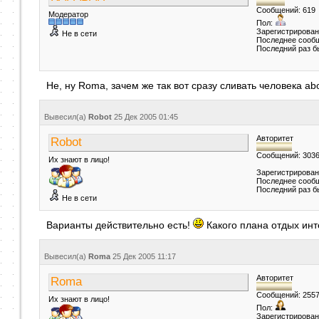
Сообщений: 619
Модератор
Пол:
Зарегистрирован
Не в сети
Последнее сообщ
Последний раз б
Не, ну Roma, зачем же так вот сразу сливать человека ab
Вывесил(a)
Robot
25 Дек 2005
01:45
Авторитет
Robot
Сообщений: 303
Их знают в лицо!
Зарегистрирован
Последнее сообщ
Последний раз б
Не в сети
Варианты действительно есть!
Какого плана отдых ин
Вывесил(a)
Roma
25 Дек 2005
11:17
Авторитет
Roma
Сообщений: 255
Их знают в лицо!
Пол:
Зарегистрирован