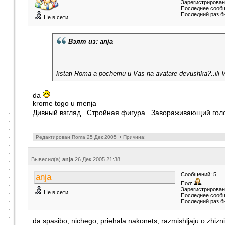
Зарегистрирован
Последнее сообщ
Последний раз б
Не в сети
Взят из: anja
kstati Roma a pochemu u Vas na avatare devushka?..ili V
da
krome togo u menja
Дивный взгляд...Стройная фигура...Завораживающий голос
Редактирован Roma 25 Дек 2005 • Причина:
Вывесил(a)
anja
26 Дек 2005
21:38
Сообщений: 5
anja
Пол:
Зарегистрирован:
Не в сети
Последнее сообщ
Последний раз б
da spasibo, nichego, priehala nakonets, razmishljaju o zhizn