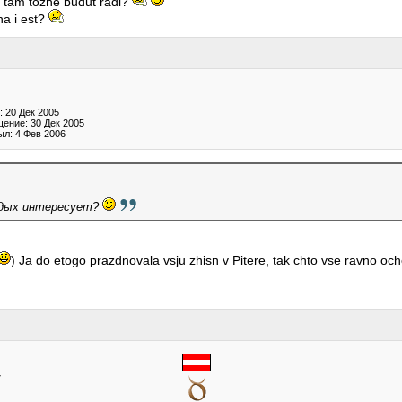
 tam tozhe budut radi?
na i est?
 20 Дек 2005
ение: 30 Дек 2005
ыл: 4 Фев 2006
тдых интересует?
) Ja do etogo prazdnovala vsju zhisn v Pitere, tak chto vse ravno oc
7