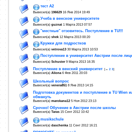
тест A2
Вывесил(a)
196629
16 Янв 2014
19:49
Учеба в венском университете
Вывесил(a)
guznat
1 Марта 2013
07:57
"местные" отзовитесь. Поступление в TU!!!
Вывесил(a)
shek
12 Марта 2013
00:20
Кружки для подростков
Вывесил(a)
vetrova13
30 Марта 2013
10:53
Поступление в университет Австрии после лиц
Вывесил(a)
Schuster
9 Марта 2013
16:35
Поступление в венский университет
[→
2
3
]
Вывесил(a)
Aliona
6 Фев 2011
20:03
Школьный вопрос
Вывесил(a)
venera851
8 Янв 2013
14:15
Подготовка документов и поступление в TU Wien ил
обмануть
Вывесил(a)
marokana12
5 Ноя 2012
23:13
Срочно! Обучение в Австрии после школы
Вывесил(a)
Taras
15 Сент 2012
10:42
musikschule
Вывесил(a)
daschenka
11 Сент 2012
16:21