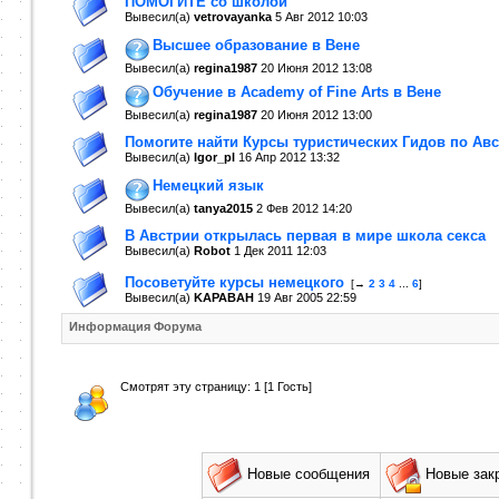
ПОМОГИТЕ со школой
Вывесил(a)
vetrovayanka
5 Авг 2012
10:03
Высшее образование в Вене
Вывесил(a)
regina1987
20 Июня 2012
13:08
Обучение в Academy of Fine Arts в Вене
Вывесил(a)
regina1987
20 Июня 2012
13:00
Помогите найти Курсы туристических Гидов по Авс
Вывесил(a)
Igor_pl
16 Апр 2012
13:32
Немецкий язык
Вывесил(a)
tanya2015
2 Фев 2012
14:20
В Австрии открылась первая в мире школа секса
Вывесил(a)
Robot
1 Дек 2011
12:03
Посоветуйте курсы немецкого
[→
2
3
4
...
6
]
Вывесил(a)
KAPABAH
19 Авг 2005
22:59
Информация Форума
Смотрят эту страницу: 1 [1 Гость]
Новые сообщения
Новые зак