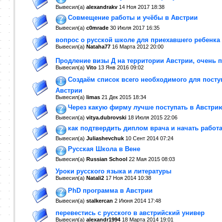
Вывесил(a)
alexandrakv
14 Ноя 2017
18:38
Совмещение работы и учёбы в Австрии
Вывесил(a)
c0mrade
30 Июля 2017
16:35
вопрос о русской школе для приехавшего ребенка
Вывесил(a)
Nataha77
16 Марта 2012
20:00
Продление визы Д на территории Австрии, очень 
Вывесил(a)
Vito
13 Янв 2016
09:02
Создаём список всего необходимого для посту
Австрии
Вывесил(a)
limas
21 Дек 2015
18:34
Через какую фирму лучше поступать в Австри
Вывесил(a)
vitya.dubrovski
18 Июля 2015
22:06
как подтвердить диплом врача и начать работ
Вывесил(a)
Juliashevchuk
10 Сент 2014
07:24
Русская Школа в Вене
Вывесил(a)
Russian School
22 Мая 2015
08:03
Уроки русского языка и литературы
Вывесил(a)
Natali2
17 Ноя 2014
10:38
PhD программа в Австрии
Вывесил(a)
stalkercan
2 Июня 2014
17:48
перевестись с русского в австрийский универ
Вывесил(a)
alexandr1994
18 Марта 2014
19:01