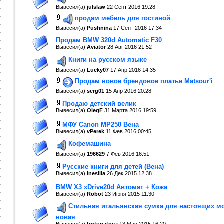
Вывесил(a)
julslaw
22 Сент 2016
19:28
продам мебель для гостиной
Вывесил(a)
Pushnina
17 Сент 2016
17:34
Продам BMW 320d Automatic F30
Вывесил(a)
Aviator
28 Авг 2016
21:52
Книги на русском языке
Вывесил(a)
Lucky07
17 Апр 2016
14:35
Продам новое брендовое платье Matsour'i
Вывесил(a)
serg01
15 Апр 2016
20:28
Продаю детский велик
Вывесил(a)
OlegF
31 Марта 2016
19:59
МФУ Canon MP250 Вена
Вывесил(a)
vPerek
11 Фев 2016
00:45
Кофемашина
Вывесил(a)
196629
7 Фев 2016
16:51
Русские книги для детей (Вена)
Вывесил(a)
Inesilla
26 Дек 2015
12:38
BMW X3 xDrive20d Автомат + Кожа
Вывесил(a)
Robot
23 Июня 2015
11:30
Стильная итальянская сумка для настоящих м
новая