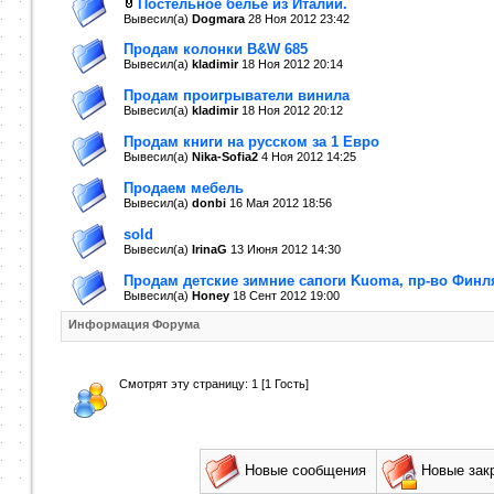
Постельное белье из Италии.
Вывесил(a)
Dogmara
28 Ноя 2012
23:42
Продам колонки B&W 685
Вывесил(a)
kladimir
18 Ноя 2012
20:14
Продам проигрыватели винила
Вывесил(a)
kladimir
18 Ноя 2012
20:12
Продам книги на русском за 1 Евро
Вывесил(a)
Nika-Sofia2
4 Ноя 2012
14:25
Продаем мебель
Вывесил(a)
donbi
16 Мая 2012
18:56
sold
Вывесил(a)
IrinaG
13 Июня 2012
14:30
Продам детские зимние сапоги Kuoma, пр-во Финляд
Вывесил(a)
Honey
18 Сент 2012
19:00
Информация Форума
Смотрят эту страницу: 1 [1 Гость]
Новые сообщения
Новые зак