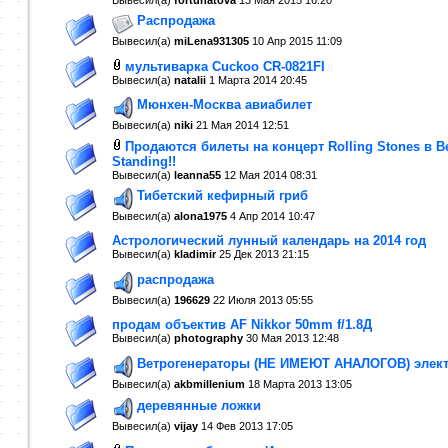
Вывесил(a)
fortunatova
13 Мая 2015
16:20
Распродажа
Вывесил(a)
miLena931305
10 Апр 2015
11:09
мультиварка Cuckoo CR-0821FI
Вывесил(a)
natalii
1 Марта 2014
20:45
Мюнхен-Москва авиабилет
Вывесил(a)
niki
21 Мая 2014
12:51
Продаются билеты на концерт Rolling Stones в Ве
Standing!!
Вывесил(a)
leanna55
12 Мая 2014
08:31
Тибетский кефирный гриб
Вывесил(a)
alona1975
4 Апр 2014
10:47
Астрологический лунный календарь на 2014 год
Вывесил(a)
kladimir
25 Дек 2013
21:15
распродажа
Вывесил(a)
196629
22 Июля 2013
05:55
продам объектив AF Nikkor 50mm f/1.8Д
Вывесил(a)
photography
30 Мая 2013
12:48
Ветрогенераторы (НЕ ИМЕЮТ АНАЛОГОВ) элект
Вывесил(a)
akbmillenium
18 Марта 2013
13:05
деревянные ложки
Вывесил(a)
vijay
14 Фев 2013
17:05