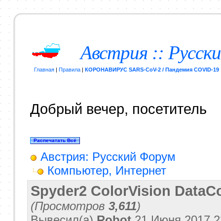
Австрия :: Русск
Главная
|
Правила
|
КОРОНАВИРУС SARS-CoV-2 / Пандемия COVID-19
Добрый вечер, посетитель
Австрия: Русский Форум
Компьютер, Интернет
Spyder2 ColorVision DataCo
(Просмотров
3,611
)
Вывесил(a)
Robot
21 Июня 2017
2