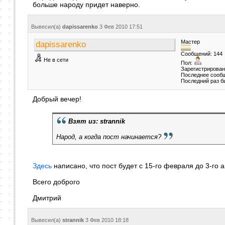
больше народу придет наверно.
Вывесил(a)
dapissarenko
3 Фев 2010
17:51
Мастер
dapissarenko
Сообщений: 144
Не в сети
Пол:
Зарегистрирован
Последнее сообщ
Последний раз б
Добрый вечер!
Взят из: strannik
Народ, а когда пост начинается?
Здесь
написано, что пост будет с 15-го февраля до 3-го 
Всего доброго
Дмитрий
Вывесил(a)
strannik
3 Фев 2010
18:18