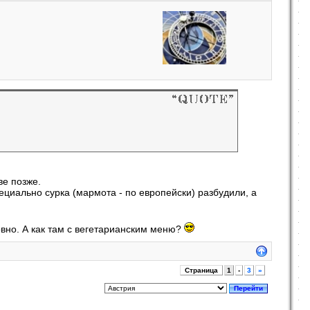
ве позже.
пециально сурка (мармота - по европейски) разбудили, а
ховно. А как там с вегетарианским меню?
Страница
1
-
3
»