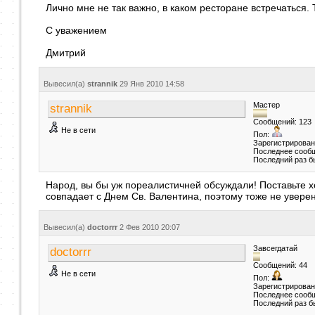
Лично мне не так важно, в каком ресторане встречаться.
С уважением
Дмитрий
Вывесил(a)
strannik
29 Янв 2010
14:58
Мастер
strannik
Сообщений: 123
Не в сети
Пол:
Зарегистрирован
Последнее сообщ
Последний раз бы
Народ, вы бы уж пореалистичней обсуждали! Поставьте хо
совпадает с Днем Св. Валентина, поэтому тоже не уверен
Вывесил(a)
doctorrr
2 Фев 2010
20:07
Завсегдатай
doctorrr
Сообщений: 44
Не в сети
Пол:
Зарегистрирован:
Последнее сообщ
Последний раз б