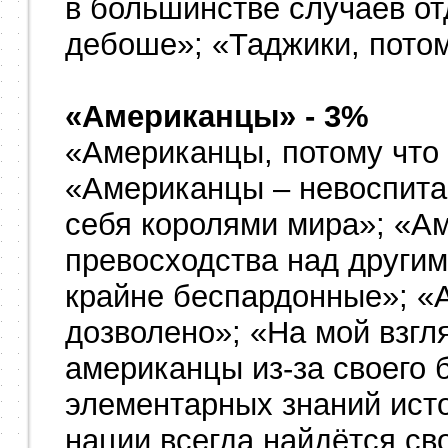
в большинстве случаев от
дебоше»; «Таджики, потом
«Американцы» - 3%
«Американцы, потому что 
«Американцы – невоспита
себя королями мира»; «Ам
превосходства над други
крайне беспардонные»; «А
дозволено»; «На мой взгл
американцы из-за своего 
элементарных знаний исто
нации всегда найдётся св