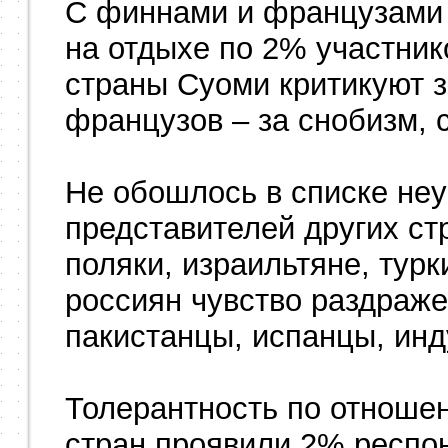
С финнами и французами 
на отдыхе по 2% участни
страны Суоми критикуют з
французов – за снобизм, 
Не обошлось в списке неу
представителей других ст
поляки, израильтяне, тур
россиян чувство раздраж
пакистанцы, испанцы, ин
Толерантность по отноше
стран проявили 2% респон