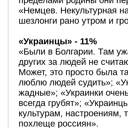
пределами родины они пе
«Немцев. Некультурная н
шезлонги рано утром и гр
«Украинцы» - 11%
«Были в Болгарии. Там уж
других за людей не считаю
Может, это просто была т
люблю людей судить»; «У
жадные»; «Украинки очен
всегда грубят»; «Украинц
культурам, настроениям, 
похлеще россиян».