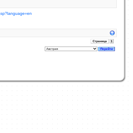
.asp?language=en
Страница
1