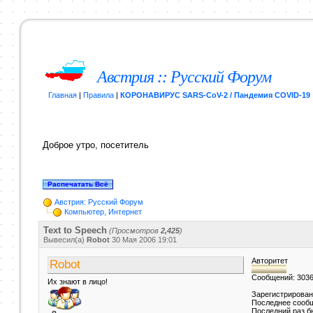
Австрия :: Русский Форум
Главная
|
Правила
|
КОРОНАВИРУС SARS-CoV-2 / Пандемия COVID-19
Доброе утро, посетитель
Австрия: Русский Форум
Компьютер, Интернет
Text to Speech
(Просмотров
2,425
)
Вывесил(a)
Robot
30 Мая 2006
19:01
Авторитет
Robot
Сообщений: 303
Их знают в лицо!
Зарегистрирован
Последнее сообщ
Последний раз б