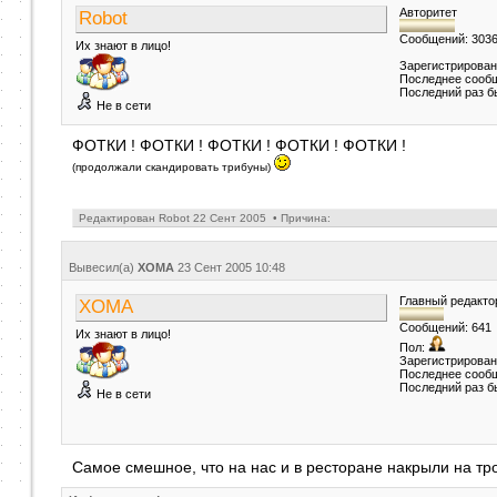
Авторитет
Robot
Сообщений: 303
Их знают в лицо!
Зарегистрирован
Последнее сообщ
Последний раз б
Не в сети
ФОТКИ ! ФОТКИ ! ФОТКИ ! ФОТКИ ! ФОТКИ !
(продолжали скандировать трибуны)
Редактирован Robot 22 Сент 2005 • Причина:
Вывесил(a)
XOMA
23 Сент 2005
10:48
Главный редакто
XOMA
Сообщений: 641
Их знают в лицо!
Пол:
Зарегистрирован:
Последнее сообщ
Последний раз б
Не в сети
Самое смешное, что на нас и в ресторане накрыли на тр