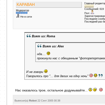
Главный редакто
KAPABAH
Сообщений: 619
Модератор
Пол:
Зарегистрирован
Не в сети
Последнее сообщ
Последний раз б
Взят из: Roma
Взят из: Alex
нда....
прокинули нас с обещанным "фоторепортаж
И не говори
Говорилось про "... для двоих на одну ночь"
Нас оказалось трое, остальное додумывайте...
Вывесил(a)
Robot
22 Сент 2005
00:38