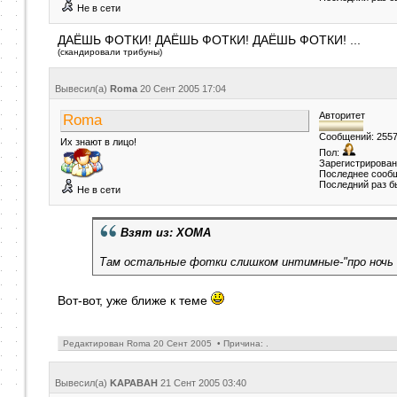
Не в сети
ДАЁШЬ ФОТКИ! ДАЁШЬ ФОТКИ! ДАЁШЬ ФОТКИ! ...
(скандировали трибуны)
Вывесил(a)
Roma
20 Сент 2005
17:04
Авторитет
Roma
Сообщений: 255
Их знают в лицо!
Пол:
Зарегистрирован
Последнее сообщ
Последний раз б
Не в сети
Взят из: XOMA
Там остальные фотки слишком интимные-"про ночь
Вот-вот, уже ближе к теме
Редактирован Roma 20 Сент 2005 • Причина: .
Вывесил(a)
KAPABAH
21 Сент 2005
03:40